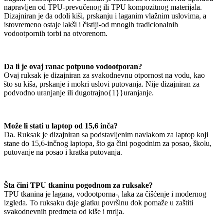
napravljen od TPU-prevučenog ili TPU kompozitnog materijala.
Dizajniran je da odoli kiši, prskanju i laganim vlažnim uslovima, a
istovremeno ostaje lakši i čistiji-od mnogih tradicionalnih
vodootpornih torbi na otvorenom.
Da li je ovaj ranac potpuno vodootporan?
Ovaj ruksak je dizajniran za svakodnevnu otpornost na vodu, kao
što su kiša, prskanje i mokri uslovi putovanja. Nije dizajniran za
podvodno uranjanje ili dugotrajno{1}}uranjanje.
Može li stati u laptop od 15,6 inča?
Da. Ruksak je dizajniran sa podstavljenim navlakom za laptop koji
stane do 15,6-inčnog laptopa, što ga čini pogodnim za posao, školu,
putovanje na posao i kratka putovanja.
Šta čini TPU tkaninu pogodnom za ruksake?
TPU tkanina je lagana, vodootporna-, laka za čišćenje i modernog
izgleda. To ruksaku daje glatku površinu dok pomaže u zaštiti
svakodnevnih predmeta od kiše i mrlja.