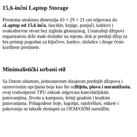
15,6-inčni Laptop Storage
Prostrana struktura dimenzija 43 × 29 × 21 cm odgovara do
a
Laptop od 15,6 inča
, fascikle, knjige, punjači, kablovi i
svakodnevne stvari bez izgleda glomaznog. Unutrašnji džepovi
organizatora drže male dodatke na mjestu, dok je prednji džep za
brz-pristup pogodan za ključeve, kartice, slušalice i druge često
korištene predmete.
Minimalistički urbani stil
Sa čistom siluetom, jednostavnim dizajnom prednjih džepova i
raznovrsnim opcijama boja kao što su
Bijela, plava i narandžasta
,
ovaj vodootporni TPU ruksak odgovara kancelarijskim
putovanjima, životu u kampusu, šetnji gradom i kratkim
putovanjima. Prilagođene boje, logotipi, rajsferšlusi, etikete i
pakovanja su takođe dostupni za OEM/ODM narudžbe.