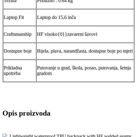
Težina
Približno . 0.64 kg
Laptop Fit
Laptop do 15,6 inča
Craftsmanship
HF visoko{0}}zavareni šavovi
Dostupne boje
Bijela, plava, narandžasta, dostupne boje po mjeri
Prikladna
Putovanje u grad, škola, posao, putovanja, šetnja
upotreba
gradom
Opis proizvoda