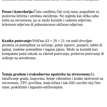
Posao i kancelarija:
Čista vanjština čini ovaj ranac pogodnim za
poslovna ležerna i uredska okruženja. Ne izgleda kao teška suha
torba na otvorenom, pa se može koristiti s radnom odjećom,
ležernom odjećom ili jednostavnom uličnom odjećom.
Kratko putovanje:
Veličina 43 × 29 × 21 cm nudi dovoljno
prostora za potrepštine za noćenje, putne isprave, punjače, tablet ili
laptop, toaletne potrepštine i laganu jaknu. Može se koristiti kao
kompaktni putni ruksak za vikend putovanja, poslovna putovanja ili
nošenje na aerodromu-.
Šetnja gradom i svakodnevna upotreba na otvorenom:
Za
istraživanje grada, kupovinu, šetnje vikendom i kratke aktivnosti na
otvorenom, TPU površina, mala težina i lak-čišći završni sloj čine
ranac praktičnim i laganim-održavanjem.