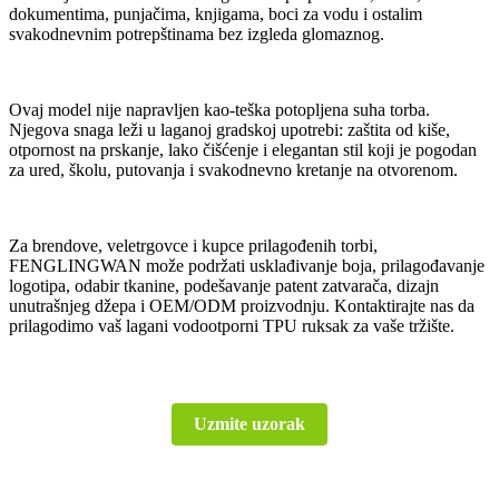
dokumentima, punjačima, knjigama, boci za vodu i ostalim
svakodnevnim potrepštinama bez izgleda glomaznog.
Ovaj model nije napravljen kao-teška potopljena suha torba.
Njegova snaga leži u laganoj gradskoj upotrebi: zaštita od kiše,
otpornost na prskanje, lako čišćenje i elegantan stil koji je pogodan
za ured, školu, putovanja i svakodnevno kretanje na otvorenom.
Za brendove, veletrgovce i kupce prilagođenih torbi,
FENGLINGWAN može podržati usklađivanje boja, prilagođavanje
logotipa, odabir tkanine, podešavanje patent zatvarača, dizajn
unutrašnjeg džepa i OEM/ODM proizvodnju. Kontaktirajte nas da
prilagodimo vaš lagani vodootporni TPU ruksak za vaše tržište.
Uzmite uzorak