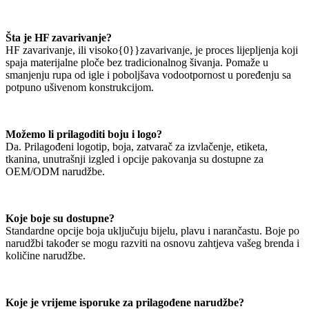
Šta je HF zavarivanje?
HF zavarivanje, ili visoko{0}}zavarivanje, je proces lijepljenja koji
spaja materijalne ploče bez tradicionalnog šivanja. Pomaže u
smanjenju rupa od igle i poboljšava vodootpornost u poređenju sa
potpuno ušivenom konstrukcijom.
Možemo li prilagoditi boju i logo?
Da. Prilagođeni logotip, boja, zatvarač za izvlačenje, etiketa,
tkanina, unutrašnji izgled i opcije pakovanja su dostupne za
OEM/ODM narudžbe.
Koje boje su dostupne?
Standardne opcije boja uključuju bijelu, plavu i narančastu. Boje po
narudžbi također se mogu razviti na osnovu zahtjeva vašeg brenda i
količine narudžbe.
Koje je vrijeme isporuke za prilagođene narudžbe?