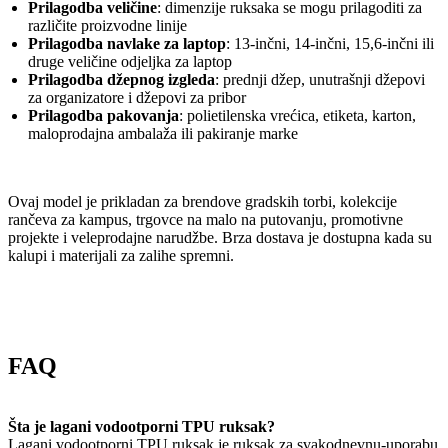
Prilagodba veličine
: dimenzije ruksaka se mogu prilagoditi za
različite proizvodne linije
Prilagodba navlake za laptop
: 13-inčni, 14-inčni, 15,6-inčni ili
druge veličine odjeljka za laptop
Prilagodba džepnog izgleda
: prednji džep, unutrašnji džepovi
za organizatore i džepovi za pribor
Prilagodba pakovanja
: polietilenska vrećica, etiketa, karton,
maloprodajna ambalaža ili pakiranje marke
Ovaj model je prikladan za brendove gradskih torbi, kolekcije
rančeva za kampus, trgovce na malo na putovanju, promotivne
projekte i veleprodajne narudžbe. Brza dostava je dostupna kada su
kalupi i materijali za zalihe spremni.
FAQ
Šta je lagani vodootporni TPU ruksak?
Lagani vodootporni TPU ruksak je ruksak za svakodnevnu-uporabu