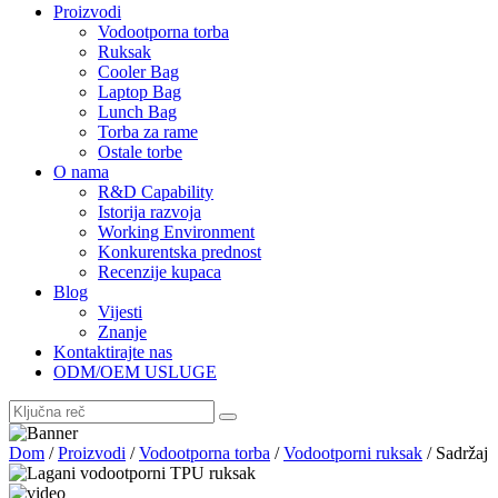
Proizvodi
Vodootporna torba
Ruksak
Cooler Bag
Laptop Bag
Lunch Bag
Torba za rame
Ostale torbe
O nama
R&D Capability
Istorija razvoja
Working Environment
Konkurentska prednost
Recenzije kupaca
Blog
Vijesti
Znanje
Kontaktirajte nas
ODM/OEM USLUGE
Dom
/
Proizvodi
/
Vodootporna torba
/
Vodootporni ruksak
/
Sadržaj