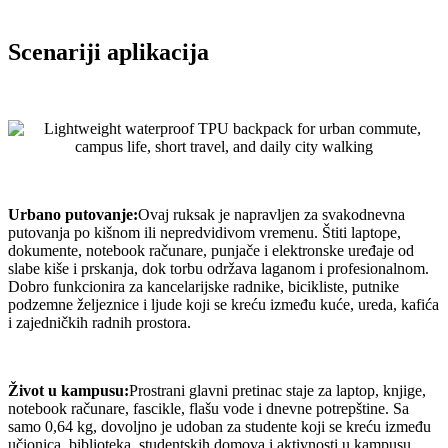
Scenariji aplikacija
Urbano putovanje:
Ovaj ruksak je napravljen za svakodnevna
putovanja po kišnom ili nepredvidivom vremenu. Štiti laptope,
dokumente, notebook računare, punjače i elektronske uređaje od
slabe kiše i prskanja, dok torbu održava laganom i profesionalnom.
Dobro funkcionira za kancelarijske radnike, bicikliste, putnike
podzemne željeznice i ljude koji se kreću između kuće, ureda, kafića
i zajedničkih radnih prostora.
Život u kampusu:
Prostrani glavni pretinac staje za laptop, knjige,
notebook računare, fascikle, flašu vode i dnevne potrepštine. Sa
samo 0,64 kg, dovoljno je udoban za studente koji se kreću između
učionica, biblioteka, studentskih domova i aktivnosti u kampusu.