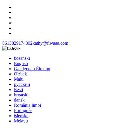
8613829174302
kathy@flwaaa.com
Jezik
bosanski
English
Gaeilgenah Éireann
O'zbek
Malti
русский
Eesti
hrvatski
dansk
România limbi
Português
íslenska
Melayu