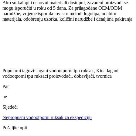
Ako su kalupi i osnovni materijali dostupni, zavareni proizvodi se
mogu isporučiti u roku od 5 dana. Za prilagođene OEM/ODM
narudžbe, vrijeme isporuke ovisi o metodi logotipa, odabiru
materijala, odobrenju uzorka, količini narudžbe i detaljima pakiranja.
Popularni tagovi: lagani vodootporni tpu ruksak, Kina lagani
vodootporni tpu ruksaci proizvođači, dobavljači, tvornica
Par
ne
Sljedeći
Nepropusni vodootporni ruksak za ekspediciju
Pošaljite upit