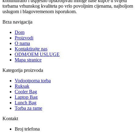
kontinuirano i uspješno opskrbljivati ​​mnoge naše kupce u svijetu
torbama vrhunskog kvaliteta po vrlo povoljnim cijenama, najboljom
uslugom i blagovremenom isporukom.
Brza navigacija
Dom
Proizvodi
O nama
Kontaktirajte nas
ODM/OEM USLUGE
Mapa stranice
Kategorija proizvoda
Vodootporna torba
Ruksak
Cooler Bag
Laptop Bag
Lunch Bag
Torba za rame
Kontakt
Broj telefona