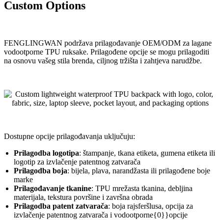
Custom Options
FENGLINGWAN podržava prilagođavanje OEM/ODM za lagane
vodootporne TPU ruksake. Prilagođene opcije se mogu prilagoditi
na osnovu vašeg stila brenda, ciljnog tržišta i zahtjeva narudžbe.
Dostupne opcije prilagođavanja uključuju:
Prilagodba logotipa
: štampanje, tkana etiketa, gumena etiketa ili
logotip za izvlačenje patentnog zatvarača
Prilagodba boja
: bijela, plava, narandžasta ili prilagođene boje
marke
Prilagođavanje tkanine
: TPU mrežasta tkanina, debljina
materijala, tekstura površine i završna obrada
Prilagodba patent zatvarača
: boja rajsferšlusa, opcija za
izvlačenje patentnog zatvarača i vodootporne{0}}opcije