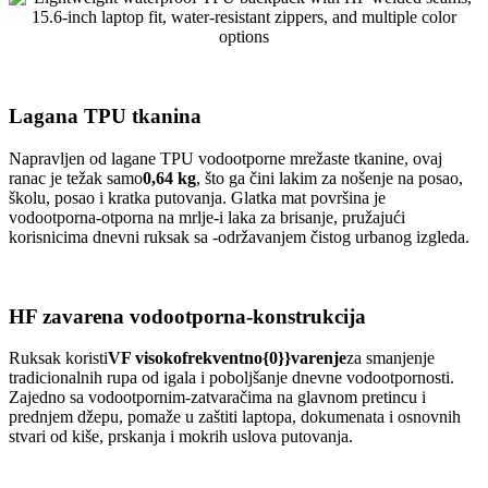
Lagana TPU tkanina
Napravljen od lagane TPU vodootporne mrežaste tkanine, ovaj
ranac je težak samo
0,64 kg
, što ga čini lakim za nošenje na posao,
školu, posao i kratka putovanja. Glatka mat površina je
vodootporna-otporna na mrlje-i laka za brisanje, pružajući
korisnicima dnevni ruksak sa -održavanjem čistog urbanog izgleda.
HF zavarena vodootporna-konstrukcija
Ruksak koristi
VF visokofrekventno{0}}varenje
za smanjenje
tradicionalnih rupa od igala i poboljšanje dnevne vodootpornosti.
Zajedno sa vodootpornim-zatvaračima na glavnom pretincu i
prednjem džepu, pomaže u zaštiti laptopa, dokumenata i osnovnih
stvari od kiše, prskanja i mokrih uslova putovanja.