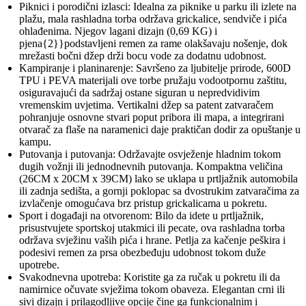
Piknici i porodični izlasci: Idealna za piknike u parku ili izlete na
plažu, mala rashladna torba održava grickalice, sendviče i pića
ohlađenima. Njegov lagani dizajn (0,69 KG) i
pjena{2}}podstavljeni remen za rame olakšavaju nošenje, dok
mrežasti bočni džep drži bocu vode za dodatnu udobnost.
Kampiranje i planinarenje: Savršeno za ljubitelje prirode, 600D
TPU i PEVA materijali ove torbe pružaju vodootpornu zaštitu,
osiguravajući da sadržaj ostane siguran u nepredvidivim
vremenskim uvjetima. Vertikalni džep sa patent zatvaračem
pohranjuje osnovne stvari poput pribora ili mapa, a integrirani
otvarač za flaše na naramenici daje praktičan dodir za opuštanje u
kampu.
Putovanja i putovanja: Održavajte osvježenje hladnim tokom
dugih vožnji ili jednodnevnih putovanja. Kompaktna veličina
(26CM x 20CM x 39CM) lako se uklapa u prtljažnik automobila
ili zadnja sedišta, a gornji poklopac sa dvostrukim zatvaračima za
izvlačenje omogućava brz pristup grickalicama u pokretu.
Sport i događaji na otvorenom: Bilo da idete u prtljažnik,
prisustvujete sportskoj utakmici ili pecate, ova rashladna torba
održava svježinu vaših pića i hrane. Petlja za kačenje peškira i
podesivi remen za prsa obezbeđuju udobnost tokom duže
upotrebe.
Svakodnevna upotreba: Koristite ga za ručak u pokretu ili da
namirnice očuvate svježima tokom obaveza. Elegantan crni ili
sivi dizajn i prilagodljive opcije čine ga funkcionalnim i