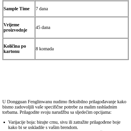
Sample Time
7 dana
Vrijeme
45 dana
proizvodnje
Količina po
8 komada
kartonu
Prilagodljive opcije
U Dongguan Fenglinwanu nudimo fleksibilno prilagođavanje kako
bismo zadovoljili vaše specifične potrebe za malim rashladnim
torbama. Prilagodite svoju narudžbu sa sljedećim opcijama:
Varijacije boja: birajte crnu, sivu ili zatražite prilagođene boje
kako bi se uskladile s vašim brendom.