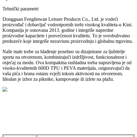
Tehnički parametri
Dongguan Fenglinwan Leisure Products Co., Ltd. je vodeći
proizvođač i dobavljač vodootpornih torbi visokog kvaliteta-u Kini.
Kompanija je osnovana 2013. godine i integriše napredne
proizvodne kapacitete i posvećenost kvalitetu. To je sveobuhvatno
preduzeće koje integriše nezavisnu proizvodnju i globalnu trgovinu.
Naše male torbe za hlađenje posebno su dizajnirane za ljubitelje
sporta na otvorenom, kombinirajući izdržljivost, funkcionalnost i
osjećaj za modu. Ova kompaktna rashladna torba napravljena je od
visoko-kvalitetnih 600D TPU i PEVA materijala, osiguravajući da
vaša pića i hrana ostanu svježi tokom aktivnosti na otvorenom.
Idealan je izbor za piknike, kampovanje ili izlete na plažu.
Specifikacije proizvoda