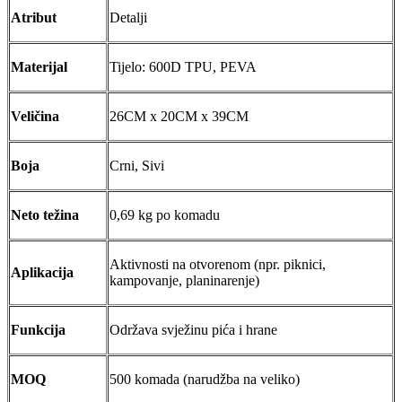
Atribut
Detalji
Materijal
Tijelo: 600D TPU, PEVA
Veličina
26CM x 20CM x 39CM
Boja
Crni, Sivi
Neto težina
0,69 kg po komadu
Aktivnosti na otvorenom (npr. piknici,
Aplikacija
kampovanje, planinarenje)
Funkcija
Održava svježinu pića i hrane
MOQ
500 komada (narudžba na veliko)