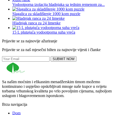
Vodootporna izolacija hladnjaka sa jednim remenom za...
Slagalica za skladištenje 1000 kom puzzle
Hladnjak ranca za 24 limenke
15 L plutajuća vodootporna suha vreća
Prijavite se za najnovije ažuriranje
Prijavite se za naš mjesečni bilten za najnovije vijesti i članke
SUBMIT NOW
Sa našim moćnim i efikasnim menadžerskim timom možemo
kontinuirano i uspješno opskrbljivati ​​mnoge naše kupce u svijetu
torbama vrhunskog kvaliteta po vrlo povoljnim cijenama, najboljom
uslugom i blagovremenom isporukom.
Brza navigacija
Dom