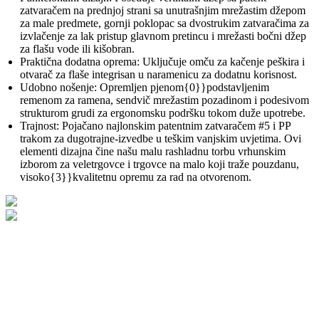
zatvaračem na prednjoj strani sa unutrašnjim mrežastim džepom
za male predmete, gornji poklopac sa dvostrukim zatvaračima za
izvlačenje za lak pristup glavnom pretincu i mrežasti bočni džep
za flašu vode ili kišobran.
Praktična dodatna oprema: Uključuje omču za kačenje peškira i
otvarač za flaše integrisan u naramenicu za dodatnu korisnost.
Udobno nošenje: Opremljen pjenom{0}}podstavljenim
remenom za ramena, sendvič mrežastim pozadinom i podesivom
strukturom grudi za ergonomsku podršku tokom duže upotrebe.
Trajnost: Pojačano najlonskim patentnim zatvaračem #5 i PP
trakom za dugotrajne-izvedbe u teškim vanjskim uvjetima. Ovi
elementi dizajna čine našu malu rashladnu torbu vrhunskim
izborom za veletrgovce i trgovce na malo koji traže pouzdanu,
visoko{3}}kvalitetnu opremu za rad na otvorenom.
Scenariji upotrebe proizvoda