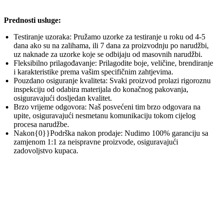
Prednosti usluge:
Testiranje uzoraka: Pružamo uzorke za testiranje u roku od 4-5
dana ako su na zalihama, ili 7 dana za proizvodnju po narudžbi,
uz naknade za uzorke koje se odbijaju od masovnih narudžbi.
Fleksibilno prilagođavanje: Prilagodite boje, veličine, brendiranje
i karakteristike prema vašim specifičnim zahtjevima.
Pouzdano osiguranje kvaliteta: Svaki proizvod prolazi rigoroznu
inspekciju od odabira materijala do konačnog pakovanja,
osiguravajući dosljedan kvalitet.
Brzo vrijeme odgovora: Naš posvećeni tim brzo odgovara na
upite, osiguravajući nesmetanu komunikaciju tokom cijelog
procesa narudžbe.
Nakon{0}}Podrška nakon prodaje: Nudimo 100% garanciju sa
zamjenom 1:1 za neispravne proizvode, osiguravajući
zadovoljstvo kupaca.
Naši sertifikati