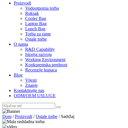
Proizvodi
Vodootporna torba
Ruksak
Cooler Bag
Laptop Bag
Lunch Bag
Torba za rame
Ostale torbe
O nama
R&D Capability
Istorija razvoja
Working Environment
Konkurentska prednost
Recenzije kupaca
Blog
Vijesti
Znanje
Kontaktirajte nas
ODM/OEM USLUGE
Dom
/
Proizvodi
/
Ostale torbe
/
Sadržaj