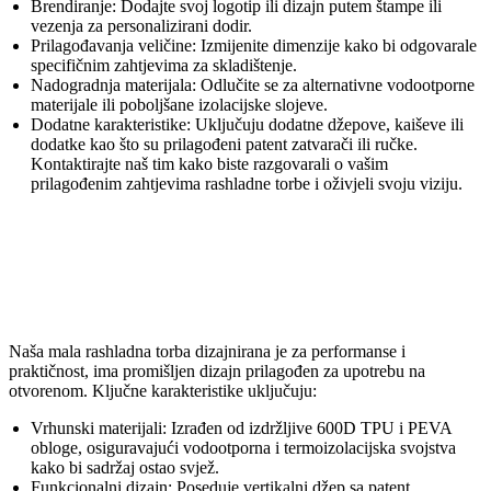
Brendiranje: Dodajte svoj logotip ili dizajn putem štampe ili
vezenja za personalizirani dodir.
Prilagođavanja veličine: Izmijenite dimenzije kako bi odgovarale
specifičnim zahtjevima za skladištenje.
Nadogradnja materijala: Odlučite se za alternativne vodootporne
materijale ili poboljšane izolacijske slojeve.
Dodatne karakteristike: Uključuju dodatne džepove, kaiševe ili
dodatke kao što su prilagođeni patent zatvarači ili ručke.
Kontaktirajte naš tim kako biste razgovarali o vašim
prilagođenim zahtjevima rashladne torbe i oživjeli svoju viziju.
Dizajn proizvoda i prednosti
Naša mala rashladna torba dizajnirana je za performanse i
praktičnost, ima promišljen dizajn prilagođen za upotrebu na
otvorenom. Ključne karakteristike uključuju:
Vrhunski materijali: Izrađen od izdržljive 600D TPU i PEVA
obloge, osiguravajući vodootporna i termoizolacijska svojstva
kako bi sadržaj ostao svjež.
Funkcionalni dizajn: Poseduje vertikalni džep sa patent