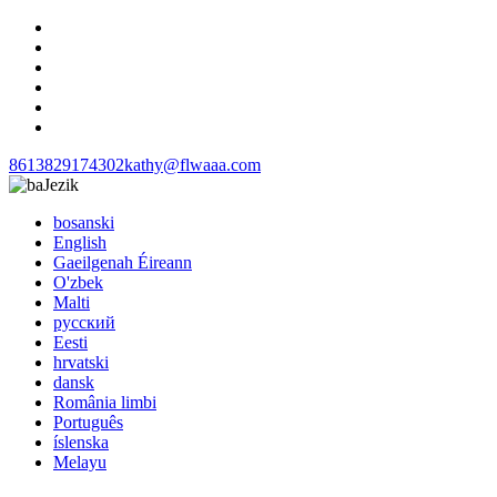
8613829174302
kathy@flwaaa.com
Jezik
bosanski
English
Gaeilgenah Éireann
O'zbek
Malti
русский
Eesti
hrvatski
dansk
România limbi
Português
íslenska
Melayu