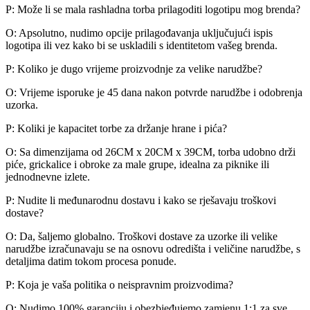
P: Može li se mala rashladna torba prilagoditi logotipu mog brenda?
O: Apsolutno, nudimo opcije prilagođavanja uključujući ispis
logotipa ili vez kako bi se uskladili s identitetom vašeg brenda.
P: Koliko je dugo vrijeme proizvodnje za velike narudžbe?
O: Vrijeme isporuke je 45 dana nakon potvrde narudžbe i odobrenja
uzorka.
P: Koliki je kapacitet torbe za držanje hrane i pića?
O: Sa dimenzijama od 26CM x 20CM x 39CM, torba udobno drži
piće, grickalice i obroke za male grupe, idealna za piknike ili
jednodnevne izlete.
P: Nudite li međunarodnu dostavu i kako se rješavaju troškovi
dostave?
O: Da, šaljemo globalno. Troškovi dostave za uzorke ili velike
narudžbe izračunavaju se na osnovu odredišta i veličine narudžbe, s
detaljima datim tokom procesa ponude.
P: Koja je vaša politika o neispravnim proizvodima?
O: Nudimo 100% garanciju i obezbjeđujemo zamjenu 1:1 za sve