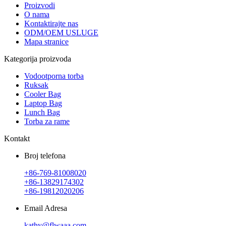
Proizvodi
O nama
Kontaktirajte nas
ODM/OEM USLUGE
Mapa stranice
Kategorija proizvoda
Vodootporna torba
Ruksak
Cooler Bag
Laptop Bag
Lunch Bag
Torba za rame
Kontakt
Broj telefona
+86-769-81008020
+86-13829174302
+86-19812020206
Email Adresa
kathy@flwaaa.com