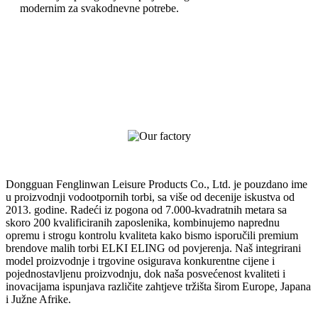
modernim za svakodnevne potrebe.
Zašto odabrati FLW kao dobavljača
rashladnih torbi
Dongguan Fenglinwan Leisure Products Co., Ltd. je pouzdano ime
u proizvodnji vodootpornih torbi, sa više od decenije iskustva od
2013. godine. Radeći iz pogona od 7.000-kvadratnih metara sa
skoro 200 kvalificiranih zaposlenika, kombinujemo naprednu
opremu i strogu kontrolu kvaliteta kako bismo isporučili premium
brendove malih torbi ELKI ELING od povjerenja. Naš integrirani
model proizvodnje i trgovine osigurava konkurentne cijene i
pojednostavljenu proizvodnju, dok naša posvećenost kvaliteti i
inovacijama ispunjava različite zahtjeve tržišta širom Europe, Japana
i Južne Afrike.